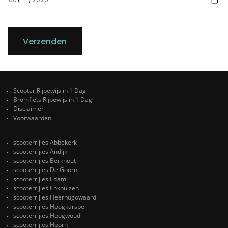
Verzenden
Scooter Rijbewijs in 1 Dag
Bromfiets Rijbewijs in 1 Dag
Disclaimer
Voorwaarden
scooterrijles Abbekerk
scooterrijles Andijk
scooterrijles Berkhout
scooterrijles De Goorn
scooterrijles Edam
scooterrijles Enkhuizen
scooterrijles Heerhugowaard
scooterrijles Hoogkarspel
scooterrijles Hoogwoud
scooterrijles Hoorn